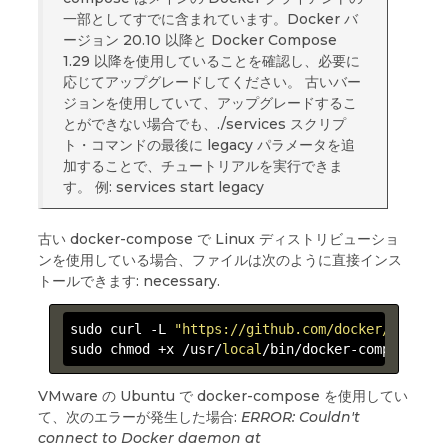
一部としてすでに含まれています。Docker バ
ージョン 20.10 以降と Docker Compose
1.29 以降を使用していることを確認し、必要に
応じてアップグレードしてください。 古いバー
ジョンを使用していて、アップグレードするこ
とができない場合でも、./services スクリプ
ト・コマンドの最後に legacy パラメータを追
加することで、チュートリアルを実行できま
す。 例: services start legacy
古い docker-compose で Linux ディストリビューショ
ンを使用している場合、ファイルは次のように直接インス
トールできます: necessary.
sudo curl -L 
"https://github.com/docker/compose
sudo chmod +x /usr/
local
/bin/docker-compose
VMware の Ubuntu で docker-compose を使用してい
て、次のエラーが発生した場合:
ERROR: Couldn't
connect to Docker daemon at