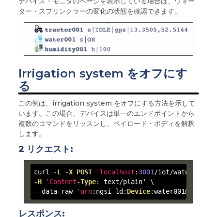
デバイス・モニタのページを表示している場合は、ウォー
ター・スプリンクラーの変化の状態を確認できます。
Irrigation system をオフにす
る
この例は、irrigation system をオフにする方法を示して
います。この場合、デバイスは単一のエンドポイントから
複数のコマンドをリッスンし、ペイロード・ボディを解釈
します。
2 リクエスト:
curl -
L
 -
X
POST
'localhost
:
3001
/iot/water001' \

-
H
'Content
-
Type
: text/plain' \

--data-raw 
'urn
:ngsi-ld:
Device
:water001@off'
レスポンス: