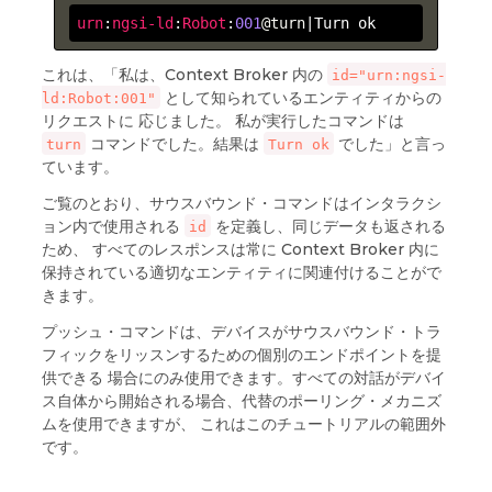
urn
:
ngsi-ld
:
Robot
:
001
@turn
|Turn ok
これは、「私は、Context Broker 内の
id="urn:ngsi-
として知られているエンティティからの
ld:Robot:001"
リクエストに 応じました。 私が実行したコマンドは
コマンドでした。結果は
でした」と言っ
turn
Turn ok
ています。
ご覧のとおり、サウスバウンド・コマンドはインタラクシ
ョン内で使用される
を定義し、同じデータも返される
id
ため、 すべてのレスポンスは常に Context Broker 内に
保持されている適切なエンティティに関連付けることがで
きます。
プッシュ・コマンドは、デバイスがサウスバウンド・トラ
フィックをリッスンするための個別のエンドポイントを提
供できる 場合にのみ使用できます。すべての対話がデバイ
ス自体から開始される場合、代替のポーリング・メカニズ
ムを使用できますが、 これはこのチュートリアルの範囲外
です。