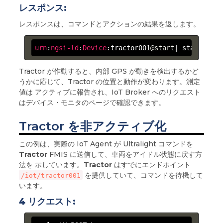
レスポンス:
レスポンスは、コマンドとアクションの結果を返します。
urn
:
ngsi-ld
:
Device
:tractor001
@start
| start OK
Tractor が作動すると、内部 GPS が動きを検出するかど
うかに応じて、Tractor の位置と動作が変わります。測定
値は アクティブに報告され、IoT Broker へのリクエスト
はデバイス・モニタのページで確認できます。
Tractor を非アクティブ化
この例は、実際の IoT Agent が Ultralight コマンドを
Tractor
FMIS に送信して、車両をアイドル状態に戻す方
法を 示しています。
Tractor
はすでにエンドポイント
を提供していて、コマンドを待機して
/iot/tractor001
います。
4 リクエスト: